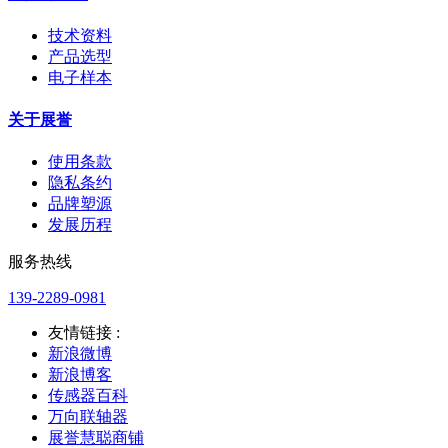
技术资料
产品选型
电子样本
关于展誉
使用条款
隐私条约
品牌塑源
发展历程
服务热线
139-2289-0981
友情链接 :
新浪微博
新浪博客
传感器百科
万向联轴器
展誉慧聪商铺