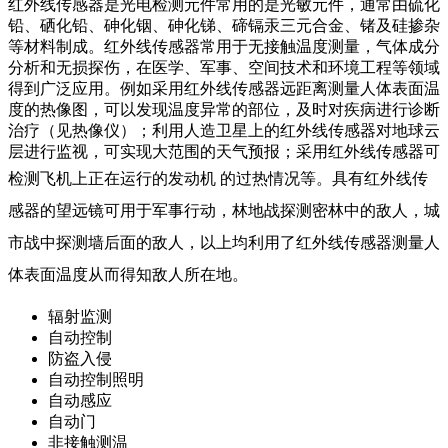
红外线传感器是光电检测元件常用的是光敏元件，通常由硫化
铅、硒化铅、砷化铟、砷化锑、碲镉汞三元合金、锗及硅掺杂
等材料制成。红外线传感器常用于无接触温度测量，气体成分
分析和无损探伤，在医学、军事、空间技术和环境工程等领域
得到广泛应用。例如采用红外线传感器远距离测量人体表面温
度的热像图，可以发现温度异常的部位，及时对疾病进行诊断
治疗（见热像仪）；利用人造卫星上的红外线传感器对地球云
层进行监视，可实现大范围的天气预报；采用红外线传感器可
检测飞机上正在运行的发动机 的过热情况等。
具有红外线传
感器的望远镜可用于军事行动，林地战探测密林中的敌人，城
市战中探测墙后面的敌人，以上均利用了红外线传感器测量人
体表面温度从而得知敌人所在地。
辐射监测
自动控制
防盗入侵
自动控制照明
自动感应
自动门
非接触测温