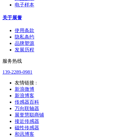
电子样本
关于展誉
使用条款
隐私条约
品牌塑源
发展历程
服务热线
139-2289-0981
友情链接 :
新浪微博
新浪博客
传感器百科
万向联轴器
展誉慧聪商铺
接近传感器
磁性传感器
和讯博客