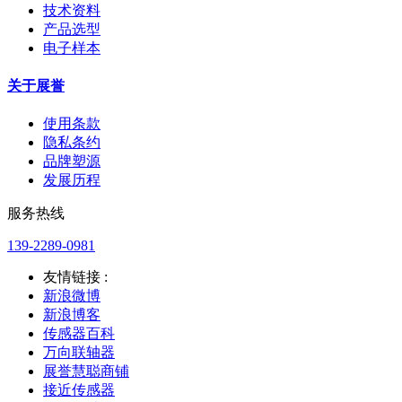
技术资料
产品选型
电子样本
关于展誉
使用条款
隐私条约
品牌塑源
发展历程
服务热线
139-2289-0981
友情链接 :
新浪微博
新浪博客
传感器百科
万向联轴器
展誉慧聪商铺
接近传感器