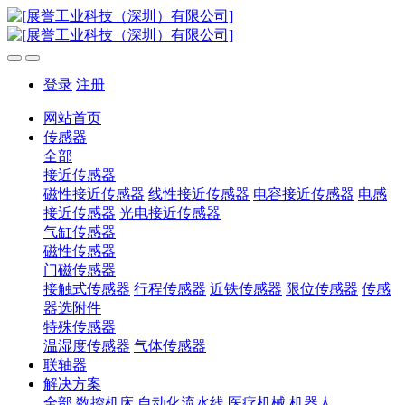
登录
注册
网站首页
传感器
全部
接近传感器
磁性接近传感器
线性接近传感器
电容接近传感器
电感
接近传感器
光电接近传感器
气缸传感器
磁性传感器
门磁传感器
接触式传感器
行程传感器
近铁传感器
限位传感器
传感
器选附件
特殊传感器
温湿度传感器
气体传感器
联轴器
解决方案
全部
数控机床
自动化流水线
医疗机械
机器人