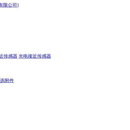
近传感器
光电接近传感器
选附件