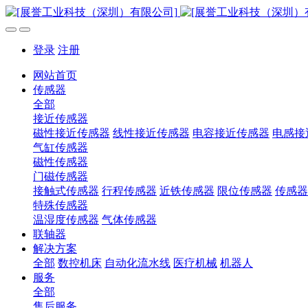
登录
注册
网站首页
传感器
全部
接近传感器
磁性接近传感器
线性接近传感器
电容接近传感器
电感接
气缸传感器
磁性传感器
门磁传感器
接触式传感器
行程传感器
近铁传感器
限位传感器
传感器
特殊传感器
温湿度传感器
气体传感器
联轴器
解决方案
全部
数控机床
自动化流水线
医疗机械
机器人
服务
全部
售后服务