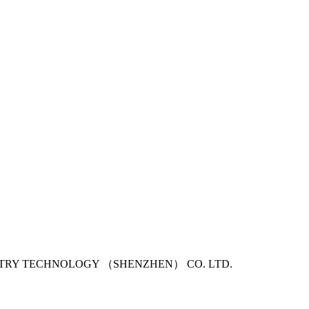
USTRY TECHNOLOGY （SHENZHEN） CO. LTD.