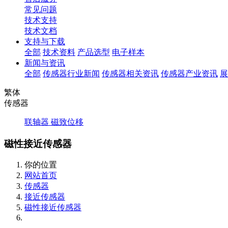
常见问题
技术支持
技术文档
支持与下载
全部
技术资料
产品选型
电子样本
新闻与资讯
全部
传感器行业新闻
传感器相关资讯
传感器产业资讯
展
繁体
传感器
联轴器
磁致位移
磁性接近传感器
你的位置
网站首页
传感器
接近传感器
磁性接近传感器