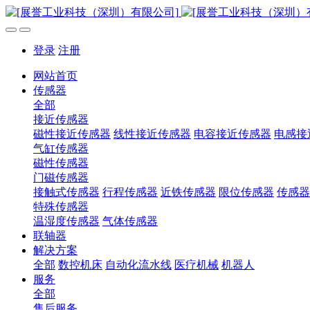
登录
注册
网站首页
传感器
全部
接近传感器
磁性接近传感器
线性接近传感器
电容接近传感器
电感接
气缸传感器
磁性传感器
门磁传感器
接触式传感器
行程传感器
近铁传感器
限位传感器
传感器
特殊传感器
温湿度传感器
气体传感器
联轴器
解决方案
全部
数控机床
自动化流水线
医疗机械
机器人
服务
全部
售后服务