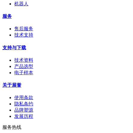
机器人
服务
售后服务
技术支持
支持与下载
技术资料
产品选型
电子样本
关于展誉
使用条款
隐私条约
品牌塑源
发展历程
服务热线