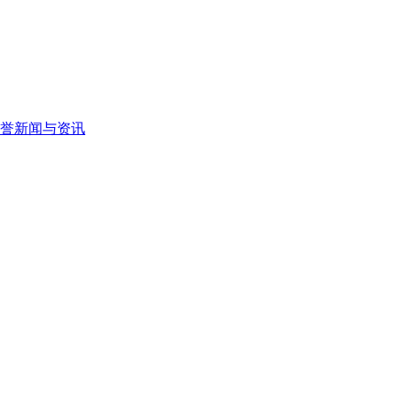
誉新闻与资讯