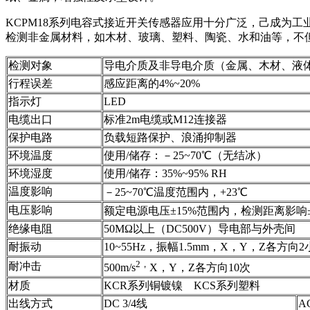
KCPM18系列电容式接近开关传感器应用十分广泛，己成为
检测非金属材料，如木材、玻璃、塑料、陶瓷、水和油等，不
检测对象
导电介质及非导电介质（金属、木材、液
行程误差
感应距离的4%~20%
指示灯
LED
电缆出口
标准2m电缆或M12连接器
保护电路
负载短路保护、浪涌抑制器
环境温度
使用/储存：－25~70℃（无结冰）
环境湿度
使用/储存：35%~95% RH
温度影响
－25~70℃温度范围内，+23
℃
电压影响
额定电源电压±15%范围内，检测距离影响
绝缘电阻
50MΩ以上（DC500V）导电部与外壳间
耐振动
10~55Hz，振幅1.5mm，X，Y，Z各方向
2，
耐冲击
500m/s
X，Y，Z各方向10次
材质
KCR系列铜镀镍 KCS系列塑料
出线方式
DC 3/4线
A