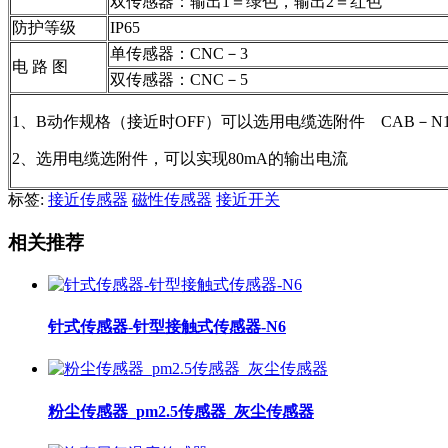
双传感器：输出1＝绿色，输出2＝红色
防护等级
IP65
单传感器：CNC－3
电 路 图
双传感器：CNC－5
1、B动作规格（接近时OFF）可以选用电缆选附件 CAB－N
2、选用电缆选附件，可以实现80mA的输出电流
标签:
接近传感器
磁性传感器
接近开关
相关推荐
针式传感器-针型接触式传感器-N6
粉尘传感器_pm2.5传感器_灰尘传感器