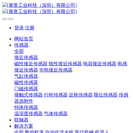
登录
注册
网站首页
传感器
全部
接近传感器
磁性接近传感器
线性接近传感器
电容接近传感器
电感
接近传感器
光电接近传感器
气缸传感器
磁性传感器
门磁传感器
接触式传感器
行程传感器
近铁传感器
限位传感器
传感
器选附件
特殊传感器
温湿度传感器
气体传感器
联轴器
解决方案
全部
数控机床
自动化流水线
医疗机械
机器人