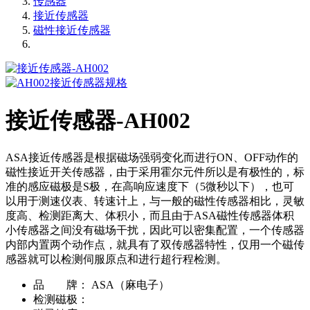
传感器
接近传感器
磁性接近传感器
接近传感器-AH002
ASA接近传感器是根据磁场强弱变化而进行ON、OFF动作的
磁性接近开关传感器，由于采用霍尔元件所以是有极性的，标
准的感应磁极是S极，在高响应速度下（5微秒以下），也可
以用于测速仪表、转速计上，与一般的磁性传感器相比，灵敏
度高、检测距离大、体积小，而且由于ASA磁性传感器体积
小传感器之间没有磁场干扰，因此可以密集配置，一个传感器
内部内置两个动作点，就具有了双传感器特性，仅用一个磁传
感器就可以检测伺服原点和进行超行程检测。
品 牌：
ASA（麻电子）
检测磁极：