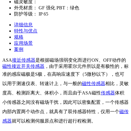
磁灵敏度：
外壳材质：
GF 强化 PBT：绿色
防护等级：
IP 65
详细信息
特性与优点
规格
应用场景
案例
ASA
接近传感器
是根据磁场强弱变化而进行ON、OFF动作的
磁性接近开关传感器
，由于采用霍尔元件所以是有极性的，标
准的感应磁极是S极，在高响
应速度下（5微秒以下），也可
以用于测速仪表、转速计上，与一般的
磁性传感器
相比，灵敏
度高、检测距离大、体积小，而且由于ASA磁性
传感器
体
积
小传感器之间没有磁场干扰，因此可以密集配置，一个传感器
内部内置两个动作点，就具有了双传感器特性，仅用一个
磁传
感器
就可以检测伺服原
点和进行超行程检测。