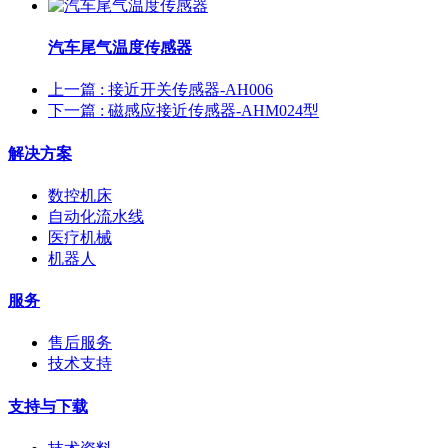
汽车尾气温度传感器
上一篇
: 接近开关传感器-AH006
下一篇
: 磁感应接近传感器-AHM024型
解决方案
数控机床
自动化流水线
医疗机械
机器人
服务
售后服务
技术支持
支持与下载