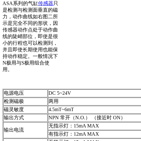
ASA系列的气缸
传感器
只
是检测与检测面垂直的磁
力，动作曲线如右图二所
示是完全不同的形状，因
传感器动作点处于动作曲
线的陡峭部位，即使是很
小的行程也可以检测到，
并且即使长期使用也能保
持动作稳定。一般情况下
N极用与S极用组合使
用。
电源电压
DC 5~24V
检测磁极
两用
磁灵敏度
4.5mT~6mT
输出方式
NPN 常开（N.O.） （接近时 ON）
无指示灯：15mA MAX
输出电流
有指示灯：12mA MAX