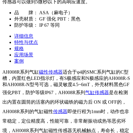
传感器可以做到5微秒以下的高响应速度。
品 牌：
ASA（麻电子）
外壳材质：
GF 强化 PBT：黑色
防护等级：
IP 67 等同
详细信息
特性与优点
规格
应用场景
案例
AH008R系列气缸
磁性传感器
适合于φ4的SMC系列气缸的C型
槽，内置红色LED指示灯，有S极感应和N极感应的AH008R-S
和AH008R-N型号可选，磁灵敏度4.5~6mT，外壳材料黑色GF
强化PBT，防护等级IP67，AH008R系列
气缸传感器
是在检测
出内置在圆筒的活塞内的环状磁铁的磁力后 ON 或 OFF的，
AH008R系列的气缸磁性
传感器
即使行程为1mm时，动作也非
常稳定，定位精度高，性能可靠，非常耐振动或热等恶劣环
境，
AH008R系列气缸磁性传感器无机械触点，寿命长，稳定