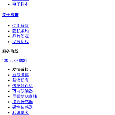
电子样本
关于展誉
使用条款
隐私条约
品牌塑源
发展历程
服务热线
139-2289-0981
友情链接 :
新浪微博
新浪博客
传感器百科
万向联轴器
展誉慧聪商铺
接近传感器
磁性传感器
和讯博客