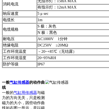
无指示灯：15mA MAX
消耗电流
有指示灯：12mA MAX
响应速度
5 μ sec
电缆长
1m
S 极：灰色
电缆规格
N 极：黑色
耐电压
AC1000V 1分钟
绝缘电阻
DC250V ≥20MΩ
工作环境温度
－20~+85℃（无结露）
工作环境湿度
20~95%RH
防护等级
IP67
一般
气缸传感器
的动作曲
线
一般的
气缸用传感器
与磁
力的方向无关，只是检测
磁力的大小，因些动作曲
线如右图一所示，是以磁