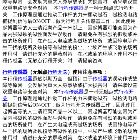
障等原因，会发展为重大人身事故或扩大损害时，请采取设置
双重电路等安全对策； 本
行程传感器
是一种无触点式行程开
关，工作原理是通过推动工作杆的力来挪动磁石，磁检测电路
捕捉到信号后ON/OFF，做为行程开关传感器工作，因此使用
起博器等的人士请距离产品一米以上，因起博器可能会因为产
品内强磁铁的磁性而发生误动作，请避免在有强烈的振动或冲
击的场所使用；在产生大电流或高磁场的场所，或因静电等产
生干扰的场所及铁粉等有磁性的粉尘、尘埃产生或飞散的场所
使用时，请进行充分的屏蔽对策；在水或油的环境下使用本行
程传感器（无触点行程开关）时，请提前咨询！
行程传感器
（无触点
行程开关
）使用注意事项：
本行程
传感器
虽然以期万全，但预计由于
传感器
的误动作或故
障等原因，会发展为重大人身事故或扩大损害时，请采取设置
双重电路等安全对策； 本
行程传感器
是一种无触点式
行程开
关
，工作原理是通过推动工作杆的力来挪动磁石，磁检测电路
捕捉到信号后ON/OFF，做为行程开关传感器工作，因此使用
起博器等的人士请距离产品一米以上，因起博器可能会因为产
品内强磁铁的磁性而发生误动作，请避免在有强烈的振动或冲
击的场所使用；在产生大电流或高磁场的场所，或因静电等产
生干扰的场所及铁粉等有磁性的粉尘、尘埃产生或飞散的场所
使用时，请进行充分的屏蔽对策；在水或油的环境下使用本行