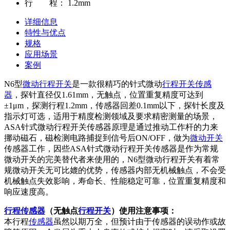
行 程：
1.2mm
详细信息
特性与优点
规格
应用场景
案例
N6型
微动行程开关
是一款很精巧的针式微动
行程开关
传感
器
，探针直径仅1.61mm，无触点，位置重复精度可达到
±1μm，探测行程1.2mm，传感器回差0.1mm以下，探针长度及
指示灯可选，适用于精度检测领域及要求精密测量的场景，
ASA针式微动行程开关传感器原理是通过推动工作杆的力来
挪动磁石，磁检测电路捕捉到信号后ON/OFF，做为
微动开关
传感器工作，因些ASA针式微动行程开关传感器是作为常规
微动开关的完美替代者来使用的，N6型微动行程开关有着常
规微动开关无可比媲的优势，传感器内部无机械触点，不会受
机械触点失效影响，寿命长、性能稳定可靠，位置重复精度和
响应速度高。
行程传感器
（无触点
行程开关
）使用注意事项：
本行程
传感器
虽然以期万全，但预计由于传感器的误动作或故