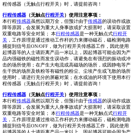
程传感器（无触点行程开关）时，请提前咨询！
行程传感器
（无触点
行程开关
）使用注意事项：
本行程
传感器
虽然以期万全，但预计由于
传感器
的误动作或故
障等原因，会发展为重大人身事故或扩大损害时，请采取设置
双重电路等安全对策； 本
行程传感器
是一种无触点式
行程开
关
，工作原理是通过推动工作杆的力来挪动磁石，磁检测电路
捕捉到信号后ON/OFF，做为行程开关传感器工作，因此使用
起博器等的人士请距离产品一米以上，因起博器可能会因为产
品内强磁铁的磁性而发生误动作，请避免在有强烈的振动或冲
击的场所使用；在产生大电流或高磁场的场所，或因静电等产
生干扰的场所及铁粉等有磁性的粉尘、尘埃产生或飞散的场所
使用时，请进行充分的屏蔽对策；在水或油的环境下使用本行
程传感器（无触点行程开关）时，请提前咨询！
行程传感器
（无触点
行程开关
）使用注意事项：
本行程
传感器
虽然以期万全，但预计由于
传感器
的误动作或故
障等原因，会发展为重大人身事故或扩大损害时，请采取设置
双重电路等安全对策； 本
行程传感器
是一种无触点式
行程开
关
，工作原理是通过推动工作杆的力来挪动磁石，磁检测电路
捕捉到信号后ON/OFF，做为行程开关传感器工作，因此使用
起博器等的人士请距离产品一米以上，因起博器可能会因为产