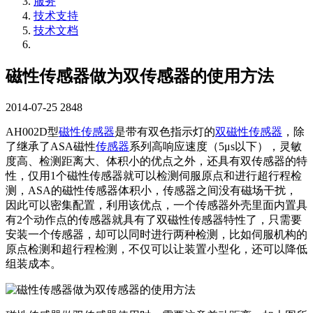
服务
技术支持
技术文档
磁性传感器做为双传感器的使用方法
2014-07-25
2848
AH002D型
磁性传感器
是带有双色指示灯的
双磁性传感器
，除
了继承了ASA磁性
传感器
系列高响应速度（5μs以下），灵敏
度高、检测距离大、体积小的优点之外，还具有双传感器的特
性，仅用1个磁性传感器就可以检测伺服原点和进行超行程检
测，ASA的磁性传感器体积小，传感器之间没有磁场干扰，
因此可以密集配置，利用该优点，一个传感器外壳里面内置具
有2个动作点的传感器就具有了双磁性传感器特性了，只需要
安装一个传感器，却可以同时进行两种检测，比如伺服机构的
原点检测和超行程检测，不仅可以让装置小型化，还可以降低
组装成本。