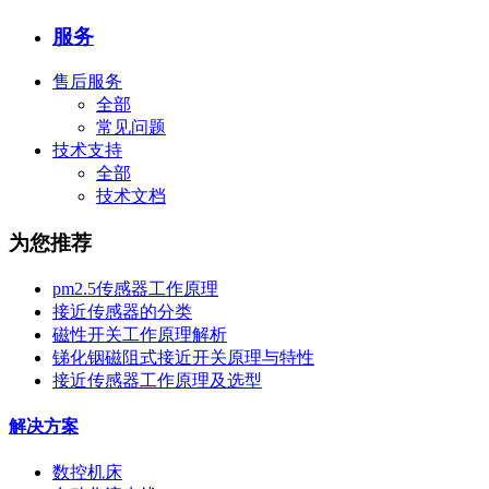
服务
售后服务
全部
常见问题
技术支持
全部
技术文档
为您推荐
pm2.5传感器工作原理
接近传感器的分类
磁性开关工作原理解析
锑化铟磁阻式接近开关原理与特性
接近传感器工作原理及选型
解决方案
数控机床